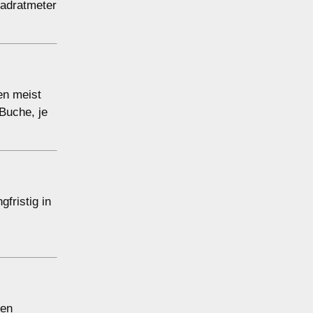
uadratmeter
en meist
Buche, je
fristig in
ten