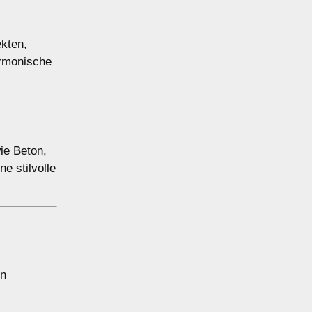
ekten,
armonische
ie Beton,
e stilvolle
en