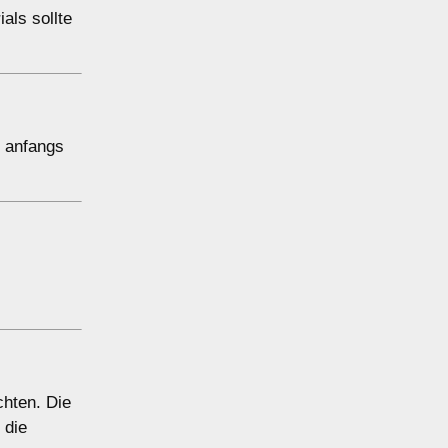
als sollte
n anfangs
.
chten. Die
 die