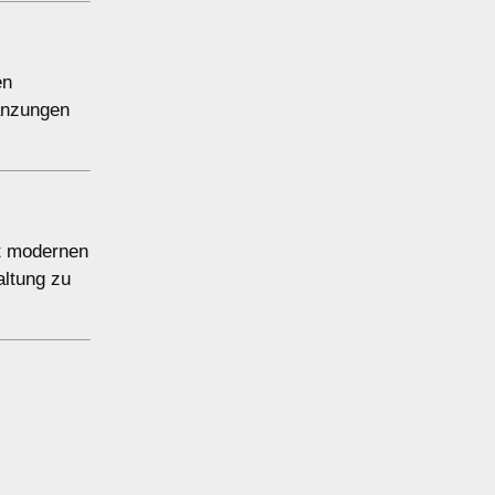
en
lanzungen
it modernen
altung zu