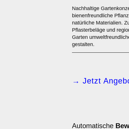
Nachhaltige Gartenkonzep
bienenfreundliche Pfla
natürliche Materialien. 
Pflasterbeläge und regio
Garten umweltfreundliche
gestalten.
→ Jetzt Angebo
Automatische
Bew