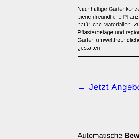
Nachhaltige Gartenkonze
bienenfreundliche Pfla
natürliche Materialien. 
Pflasterbeläge und regio
Garten umweltfreundliche
gestalten.
→ Jetzt Angebo
Automatische
Bew